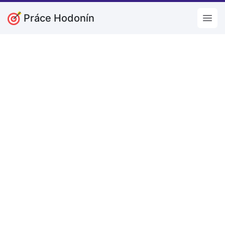
Práce Hodonín
Open