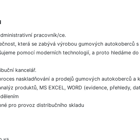
u
ministrativní pracovník/ce.
lečnost, která se zabývá výrobou gumových autokoberců s t
pšujeme pomocí moderních technologií, a proto hledáme do
ibuční kancelář.
 proces naskladňování a prodejů gumových autokoberců a kuf
analýz produktů, MS EXCEL, WORD (evidence, přehledy, da
ddělením
né pro provoz distribučního skladu