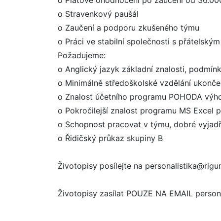
o Platové ohodnocení po zaučení od 36.00
o Stravenkový paušál
o Zaučení a podporu zkušeného týmu
o Práci ve stabilní společnosti s přátelský
Požadujeme:
o Anglický jazyk základní znalosti, podmín
o Minimálně středoškolské vzdělání ukonče
o Znalost účetního programu POHODA výh
o Pokročilejší znalost programu MS Excel
o Schopnost pracovat v týmu, dobré vyjadř
o Řidičský průkaz skupiny B
Životopisy posílejte na personalistika@ri
Životopisy zasílat POUZE NA EMAIL person