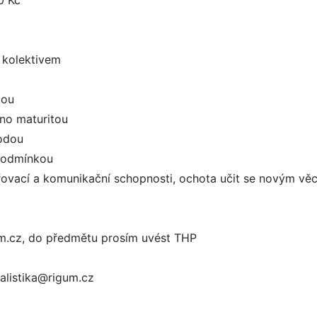
0 Kč
m kolektivem
kou
no maturitou
odou
 podmínkou
ovací a komunikační schopnosti, ochota učit se novým věc
gum.cz, do předmětu prosím uvést THP
alistika@rigum.cz