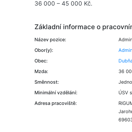
36 000 – 45 000 Kč.
Základní informace o pracovní
Název pozice:
Admin
Obor(y):
Admin
Obec:
Dubň
Mzda:
36 00
Směnnost:
Jedno
Minimální vzdělání:
ÚSV s
Adresa pracoviště:
RIGUM,
Jaroh
6960