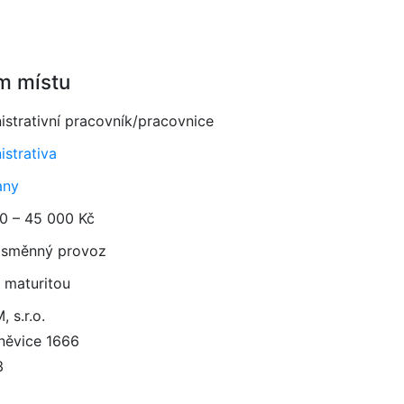
m místu
istrativní pracovník/pracovnice
istrativa
any
0 – 45 000 Kč
směnný provoz
 maturitou
 s.r.o.
něvice 1666
3