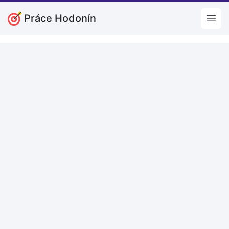
Práce Hodonín
Open