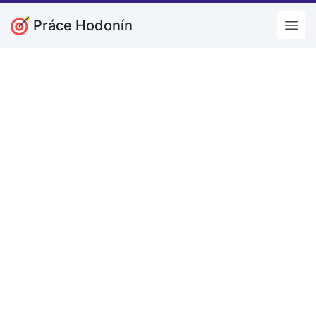
Práce Hodonín
Open