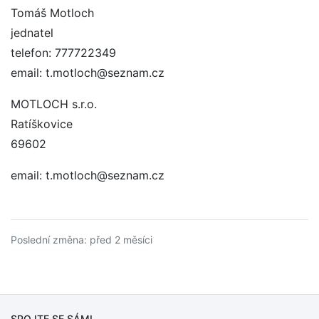
Tomáš Motloch
jednatel
telefon: 777722349
email: t.motloch@seznam.cz
MOTLOCH s.r.o.
Ratíškovice
69602
email: t.motloch@seznam.cz
Poslední změna: před 2 měsíci
SPOJTE SE SÁMI