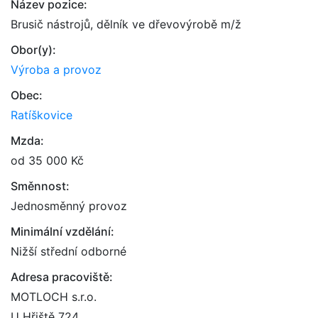
Název pozice:
Brusič nástrojů, dělník ve dřevovýrobě m/ž
Obor(y):
Výroba a provoz
Obec:
Ratíškovice
Mzda:
od 35 000 Kč
Směnnost:
Jednosměnný provoz
Minimální vzdělání:
Nižší střední odborné
Adresa pracoviště:
MOTLOCH s.r.o.
U Hřiště 724