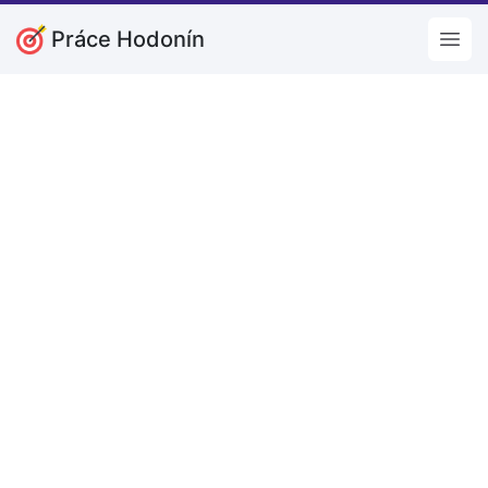
Práce Hodonín
Open