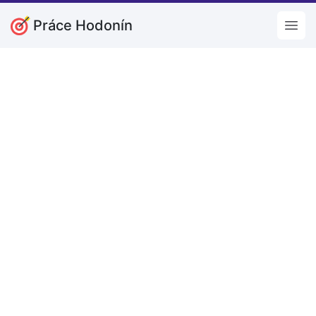
Práce Hodonín
Open