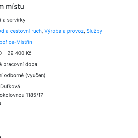
m místu
i a servírky
d a cestovní ruch
,
Výroba a provoz
,
Služby
bořice-Mistřín
0 – 29 400 Kč
á pracovní doba
ní odborné (vyučen)
 Dufková
okolovnou 1185/17
4
u