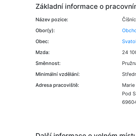
Základní informace o pracovní
Název pozice:
Číšníc
Obor(y):
Obcho
Obec:
Svato
Mzda:
24 10
Směnnost:
Pružn
Minimální vzdělání:
Střed
Adresa pracoviště:
Marie
Pod S
6960
Další informace o volném míst