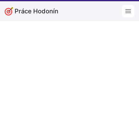
Práce Hodonín
Open