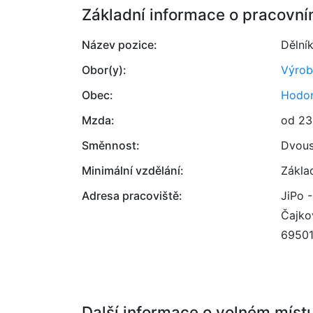
Základní informace o pracovní
Název pozice:
Dělník
Obor(y):
Výrob
Obec:
Hodon
Mzda:
od 23
Směnnost:
Dvou
Minimální vzdělání:
Zákla
Adresa pracoviště:
JiPo -
Čajko
6950
Další informace o volném míst