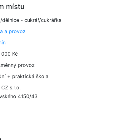
m místu
/dělnice - cukrář/cukrářka
a a provoz
ín
 000 Kč
směnný provoz
dní + praktická škola
 CZ s.r.o.
vského 4150/43
1
u