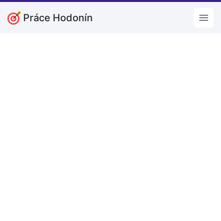
Práce Hodonín
Open