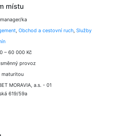
m místu
 manager/ka
gement
,
Obchod a cestovní ruch
,
Služby
ín
0 – 60 000 Kč
směnný provoz
 maturitou
ET MORAVIA, a.s. - 01
ská 619/59a
1
u