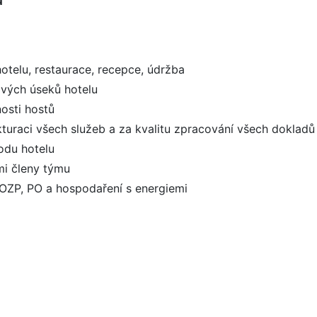
otelu, restaurace, recepce, údržba
ivých úseků hotelu
nosti hostů
turaci všech služeb a za kvalitu zpracování všech dokladů
odu hotelu
mi členy týmu
BOZP, PO a hospodaření s energiemi