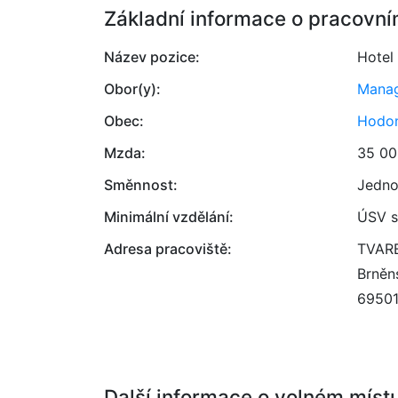
Základní informace o pracovní
Název pozice:
Hotel
Obor(y):
Mana
Obec:
Hodon
Mzda:
35 00
Směnnost:
Jedno
Minimální vzdělání:
ÚSV s
Adresa pracoviště:
TVARB
Brněn
6950
Další informace o volném míst