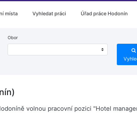
ní místa
Vyhledat práci
Úřad práce Hodonín
Obor
Vyhle
nín)
odoníně volnou pracovní pozici "Hotel manager