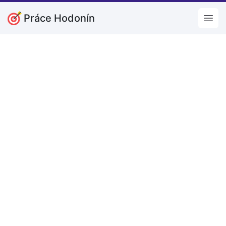
Práce Hodonín
Open