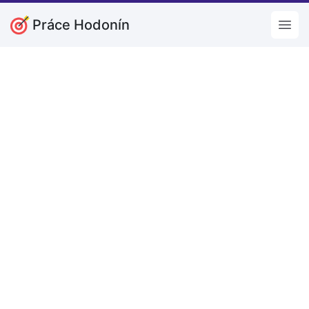
Práce Hodonín
Open