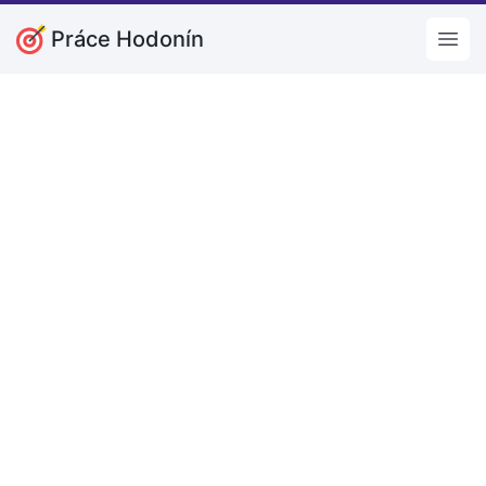
Práce Hodonín
Open