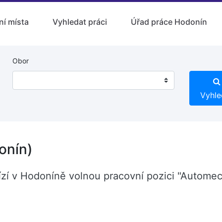
ní místa
Vyhledat práci
Úřad práce Hodonín
Obor
Vyhle
onín)
bízí v Hodoníně volnou pracovní pozici "Autome