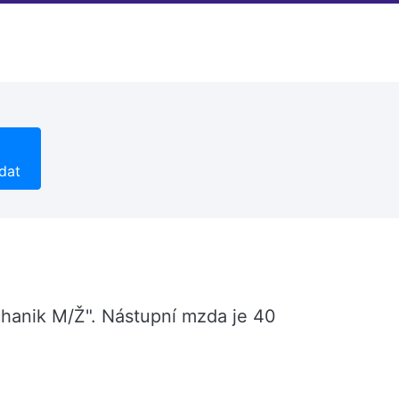
dat
chanik M/Ž". Nástupní mzda je 40