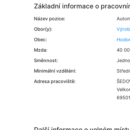
Základní informace o pracovní
Název pozice:
Autom
Obor(y):
Výrob
Obec:
Hodon
Mzda:
40 00
Směnnost:
Jedno
Minimální vzdělání:
Střed
Adresa pracoviště:
ŠEDOV
Velko
6950
Další informace o volném míst