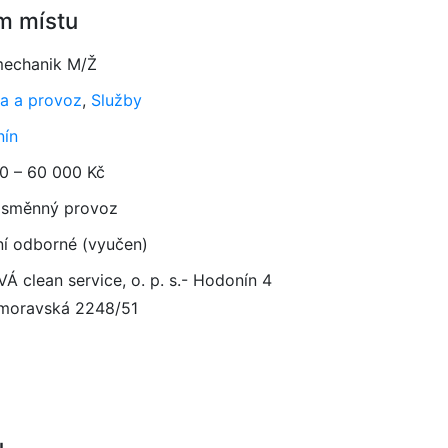
m místu
echanik M/Ž
a a provoz
,
Služby
ín
0 – 60 000 Kč
směnný provoz
ní odborné (vyučen)
Á clean service, o. p. s.- Hodonín 4
moravská 2248/51
1
u