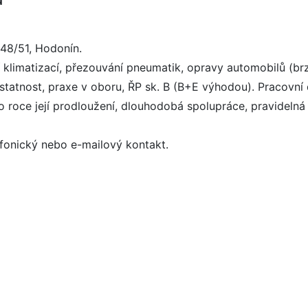
48/51, Hodonín.
 klimatizací, přezouvání pneumatik, opravy automobilů (brzd
statnost, praxe v oboru, ŘP sk. B (B+E výhodou). Pracovní 
o roce její prodloužení, dlouhodobá spolupráce, pravidel
efonický nebo e-mailový kontakt.