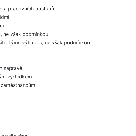
el a pracovních postupů
lidmi
ci
u, ne však podmínkou
nšího týmu výhodou, ne však podmínkou
ch nápravě
lným výsledkem
či zaměstnancům
)