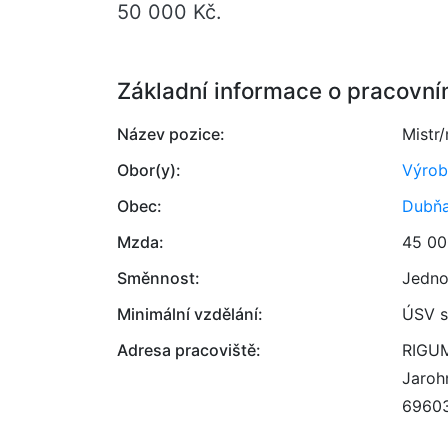
50 000 Kč.
Základní informace o pracovní
Název pozice:
Mistr
Obor(y):
Výrob
Obec:
Dubň
Mzda:
45 00
Směnnost:
Jedno
Minimální vzdělání:
ÚSV s
Adresa pracoviště:
RIGUM,
Jaroh
6960