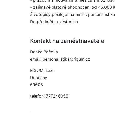
- pracovní smlouva na 8 měsíců s možností
- zajímavé platové ohodnocení od 45.000 
Životopisy posílejte na email: personalisti
Do předmětu uvést mistr.
Kontakt na zaměstnavatele
Danka Bačová
email: personalistika@rigum.cz
RIGUM, s.r.o.
Dubňany
69603
telefon: 777246050