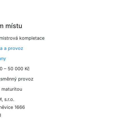
m místu
/mistrová kompletace
a a provoz
any
0 – 50 000 Kč
směnný provoz
 maturitou
 s.r.o.
něvice 1666
3