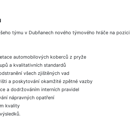
u
ašeho týmu v Dubňanech nového týmového hráče na pozici
letace automobilových koberců z pryže
pů a kvalitativních standardů
odstranění všech zjištěných vad
višti a poskytování okamžité zpětné vazby
áce a dodržováním interních pravidel
ování nápravných opatření
m kvality
 výsledků.