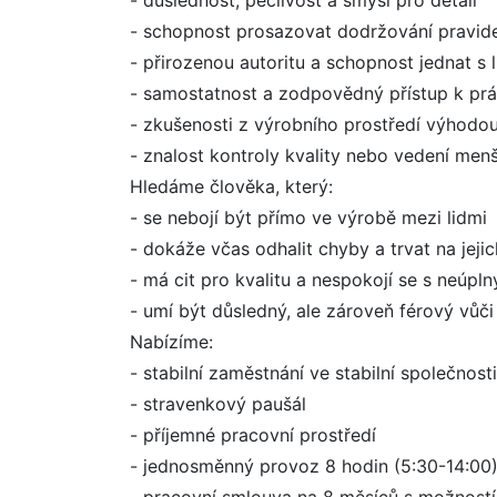
- důslednost, pečlivost a smysl pro detail
- schopnost prosazovat dodržování pravid
- přirozenou autoritu a schopnost jednat s 
- samostatnost a zodpovědný přístup k prá
- zkušenosti z výrobního prostředí výhodo
- znalost kontroly kvality nebo vedení me
Hledáme člověka, který:
- se nebojí být přímo ve výrobě mezi lidmi
- dokáže včas odhalit chyby a trvat na jeji
- má cit pro kvalitu a nespokojí se s neúp
- umí být důsledný, ale zároveň férový vů
Nabízíme:
- stabilní zaměstnání ve stabilní společnosti
- stravenkový paušál
- příjemné pracovní prostředí
- jednosměnný provoz 8 hodin (5:30-14:00