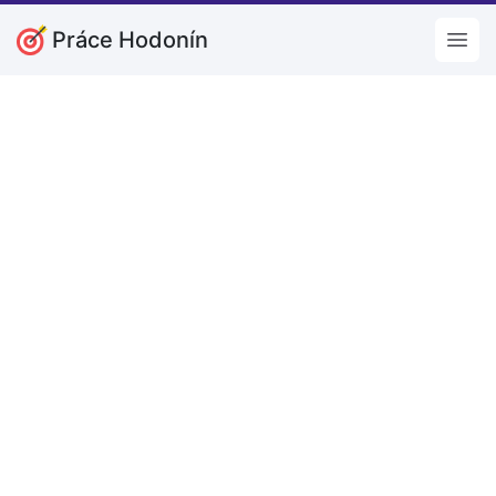
Práce Hodonín
Open