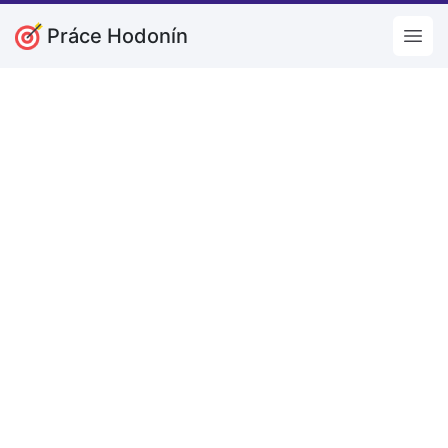
Práce Hodonín
Open