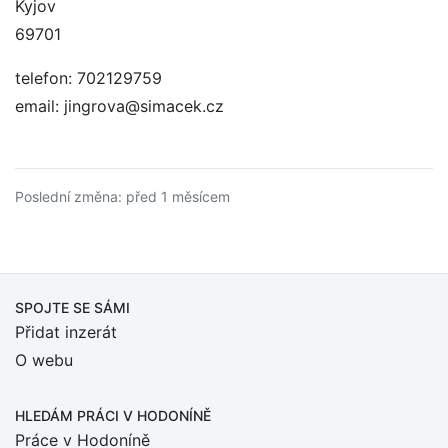
Kyjov
69701
telefon: 702129759
email: jingrova@simacek.cz
Poslední změna: před 1 měsícem
SPOJTE SE SÁMI
Přidat inzerát
O webu
HLEDÁM PRÁCI
V HODONÍNĚ
Práce v Hodoníně