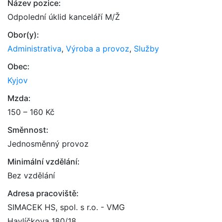
Název pozice:
Odpolední úklid kanceláří M/Ž
Obor(y):
Administrativa
,
Výroba a provoz
,
Služby
Obec:
Kyjov
Mzda:
150 – 160 Kč
Směnnost:
Jednosměnný provoz
Minimální vzdělání:
Bez vzdělání
Adresa pracoviště:
SIMACEK HS, spol. s r.o. - VMG
Havlíčkova 180/18