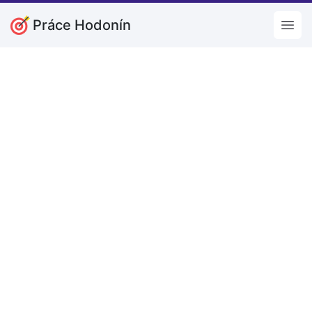
Práce Hodonín
Open