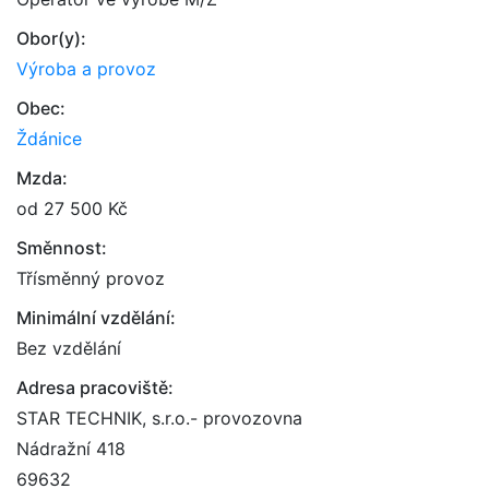
Obor(y):
Výroba a provoz
Obec:
Ždánice
Mzda:
od 27 500 Kč
Směnnost:
Třísměnný provoz
Minimální vzdělání:
Bez vzdělání
Adresa pracoviště:
STAR TECHNIK, s.r.o.- provozovna
Nádražní 418
69632