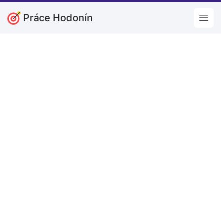
Práce Hodonín
Open