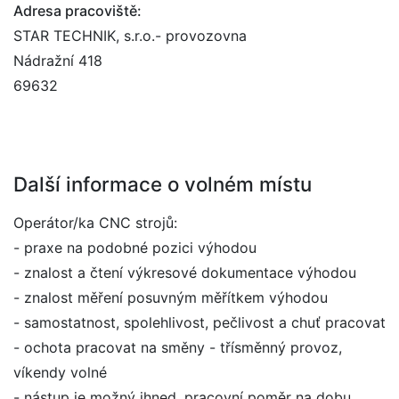
Adresa pracoviště:
STAR TECHNIK, s.r.o.- provozovna
Nádražní 418
69632
Další informace o volném místu
Operátor/ka CNC strojů:
- praxe na podobné pozici výhodou
- znalost a čtení výkresové dokumentace výhodou
- znalost měření posuvným měřítkem výhodou
- samostatnost, spolehlivost, pečlivost a chuť pracovat
- ochota pracovat na směny - třísměnný provoz,
víkendy volné
- nástup je možný ihned, pracovní poměr na dobu