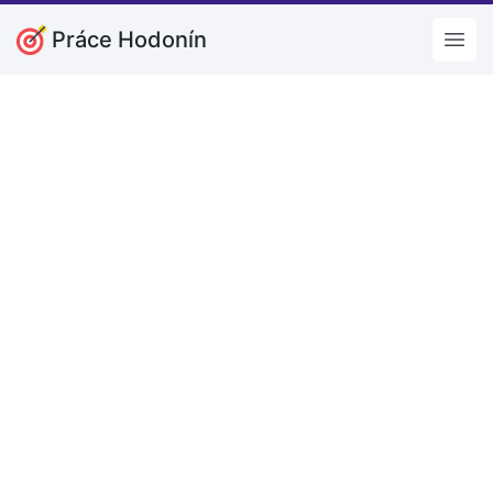
Práce Hodonín
Open