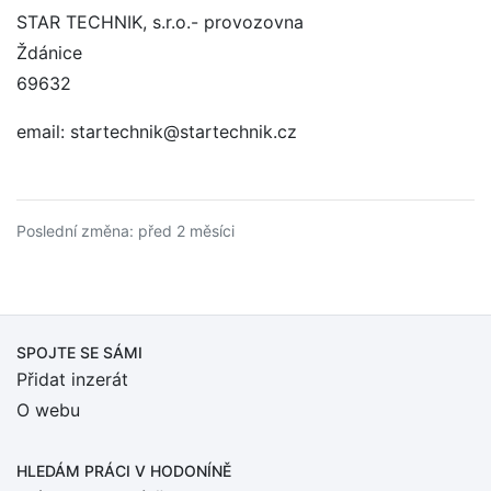
STAR TECHNIK, s.r.o.- provozovna
Ždánice
69632
email: startechnik@startechnik.cz
Poslední změna: před 2 měsíci
SPOJTE SE SÁMI
Přidat inzerát
O webu
HLEDÁM PRÁCI
V HODONÍNĚ