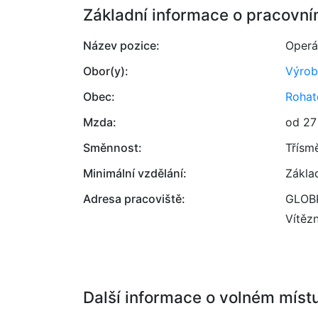
Základní informace o pracovní
Název pozice:
Operá
Obor(y):
Výrob
Obec:
Rohat
Mzda:
od 27
Směnnost:
Třísm
Minimální vzdělání:
Zákla
Adresa pracoviště:
GLOBK
Vítěz
Další informace o volném míst