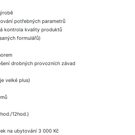
výrobě
vování potřebných parametrů
ná kontrola kvality produktů
saných formulářů)
 norem
ešení drobných provozních závad
e velké plus)
témů
hod./12hod.)
vek na ubytování 3 000 Kč