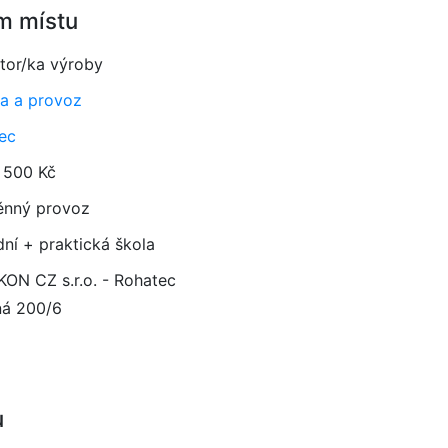
m místu
tor/ka výroby
a a provoz
ec
 500 Kč
ěnný provoz
dní + praktická škola
ON CZ s.r.o. - Rohatec
ná 200/6
u