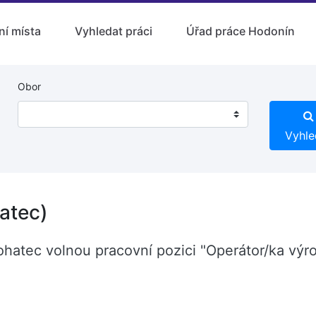
ní místa
Vyhledat práci
Úřad práce Hodonín
Obor
Vyhle
atec)
ohatec volnou pracovní pozici "Operátor/ka výr