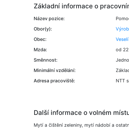
Základní informace o pracovní
Název pozice:
Pomoc
Obor(y):
Výrob
Obec:
Vesel
Mzda:
od 22
Směnnost:
Jedno
Minimální vzdělání:
Zákla
Adresa pracoviště:
NTT s.
Další informace o volném míst
Mytí a čištění zeleniny, mytí nádobí a osta