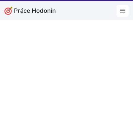
Práce Hodonín
Open