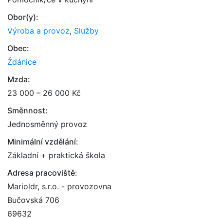
Obor(y):
Výroba a provoz
,
Služby
Obec:
Ždánice
Mzda:
23 000 – 26 000 Kč
Směnnost:
Jednosměnný provoz
Minimální vzdělání:
Základní + praktická škola
Adresa pracoviště:
Marioldr, s.r.o. - provozovna
Bučovská 706
69632