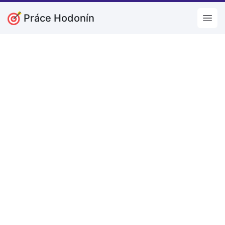
Práce Hodonín
Open