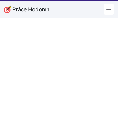
Práce Hodonín
Open