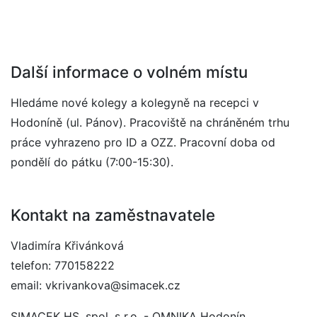
Další informace o volném místu
Hledáme nové kolegy a kolegyně na recepci v
Hodoníně (ul. Pánov). Pracoviště na chráněném trhu
práce vyhrazeno pro ID a OZZ. Pracovní doba od
pondělí do pátku (7:00-15:30).
Kontakt na zaměstnavatele
Vladimíra Křivánková
telefon: 770158222
email: vkrivankova@simacek.cz
SIMACEK HS, spol. s r.o. - OMNIKA Hodonín