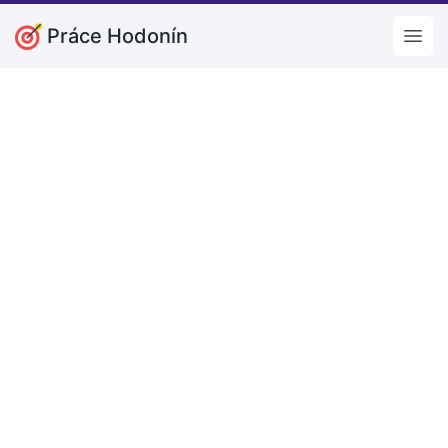
Práce Hodonín
Open