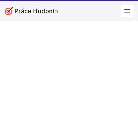
Práce Hodonín
Open