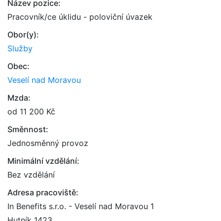
Název pozice:
Pracovník/ce úklidu - poloviční úvazek
Obor(y):
Služby
Obec:
Veselí nad Moravou
Mzda:
od 11 200 Kč
Směnnost:
Jednosměnný provoz
Minimální vzdělání:
Bez vzdělání
Adresa pracoviště:
In Benefits s.r.o. - Veselí nad Moravou 1
Hutník 1423