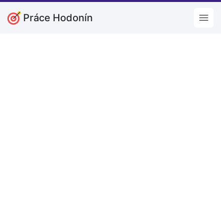
Práce Hodonín
Open