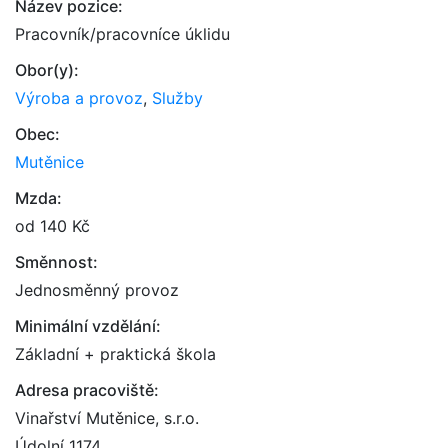
Název pozice:
Pracovník/pracovníce úklidu
Obor(y):
Výroba a provoz
,
Služby
Obec:
Mutěnice
Mzda:
od 140 Kč
Směnnost:
Jednosměnný provoz
Minimální vzdělání:
Základní + praktická škola
Adresa pracoviště:
Vinařství Mutěnice, s.r.o.
Údolní 1174