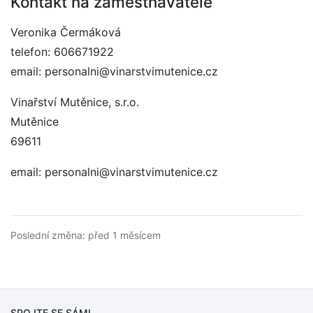
Kontakt na zaměstnavatele
Veronika Čermáková
telefon: 606671922
email: personalni@vinarstvimutenice.cz
Vinařství Mutěnice, s.r.o.
Mutěnice
69611
email: personalni@vinarstvimutenice.cz
Poslední změna: před 1 měsícem
SPOJTE SE SÁMI