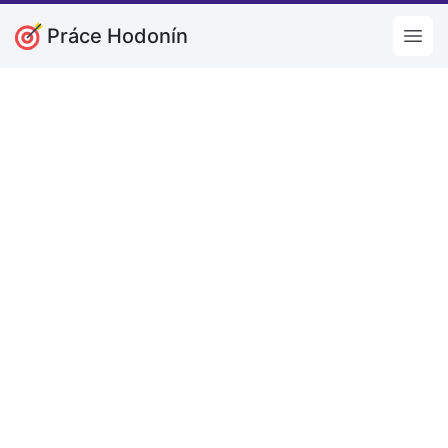
Práce Hodonín
Open