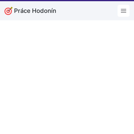
Práce Hodonín
Open