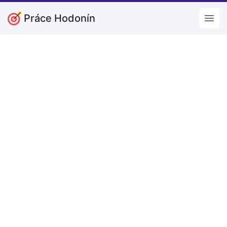
Práce Hodonín
Open