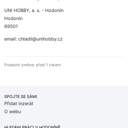
UNI HOBBY, a. s. - Hodonín
Hodonín
69501
email: chladil@unihobby.cz
Poslední změna: před 1 rokem
SPOJTE SE SÁMI
Přidat inzerát
O webu
HLEDÁM PRÁCI
V HODONÍNĚ