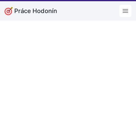
Práce Hodonín
Open