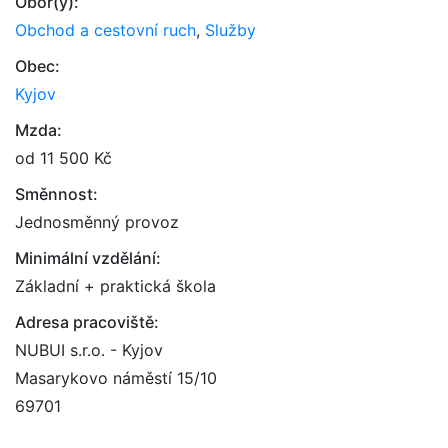
Obor(y):
Obchod a cestovní ruch
,
Služby
Obec:
Kyjov
Mzda:
od 11 500 Kč
Směnnost:
Jednosměnný provoz
Minimální vzdělání:
Základní + praktická škola
Adresa pracoviště:
NUBUI s.r.o. - Kyjov
Masarykovo náměstí 15/10
69701