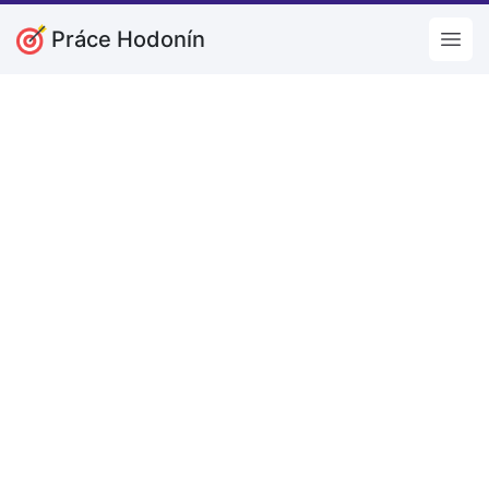
Práce Hodonín
Open