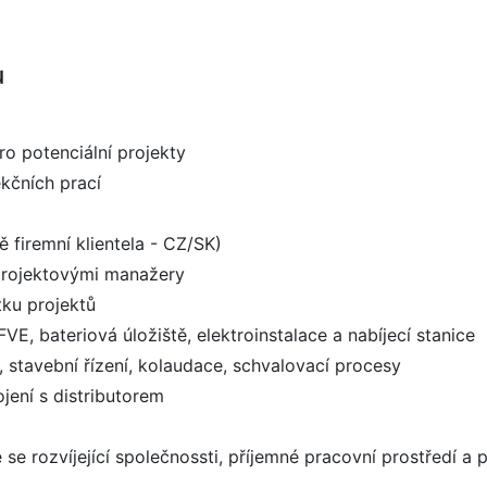
u
ro potenciální projekty
ekčních prací
ě firemní klientela - CZ/SK)
projektovými manažery
tku projektů
, bateriová úložiště, elektroinstalace a nabíjecí stanice
, stavební řízení, kolaudace, schvalovací procesy
ojení s distributorem
e rozvíjející společnossti, příjemné pracovní prostředí a p