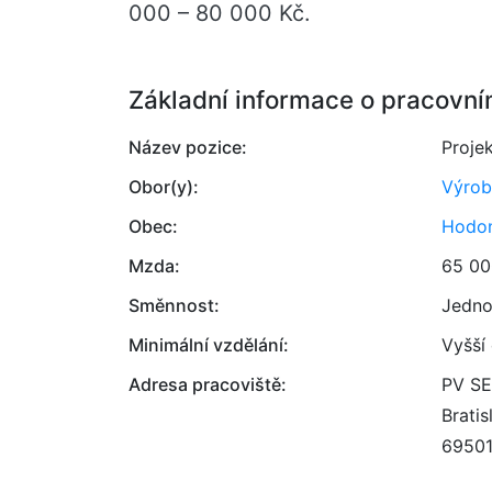
000 – 80 000 Kč.
Základní informace o pracovní
Název pozice:
Proje
Obor(y):
Výrob
Obec:
Hodon
Mzda:
65 00
Směnnost:
Jedno
Minimální vzdělání:
Vyšší
Adresa pracoviště:
PV SE
Bratis
6950