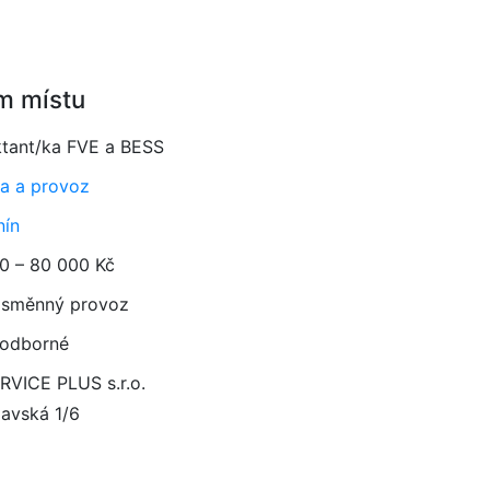
m místu
ktant/ka FVE a BESS
a a provoz
ín
0 – 80 000 Kč
směnný provoz
 odborné
RVICE PLUS s.r.o.
lavská 1/6
1