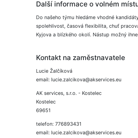
Další informace o volném míst
Do našeho týmu hledáme vhodné kandidáty 
spolehlivost, časová flexibilita, chuť prac
Kyjova a blízkého okolí. Nástup možný ihned
Kontakt na zaměstnavatele
Lucie Žalčíková
email: lucie.zalcikova@akservices.eu
AK services, s.r.o. - Kostelec
Kostelec
69651
telefon: 776893431
email: lucie.zalcikova@akservices.eu