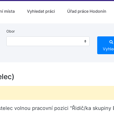
ní místa
Vyhledat práci
Úřad práce Hodonín
Obor
Vyhle
elec)
ostelec volnou pracovní pozici "Řidič/ka skupin