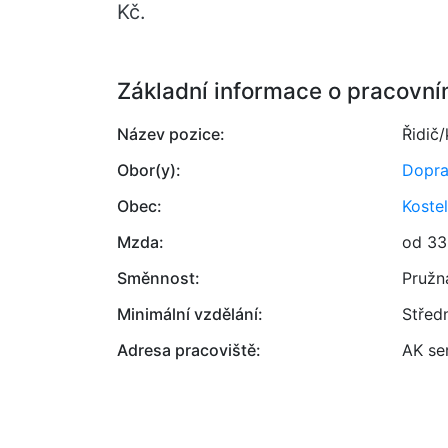
Kč.
Základní informace o pracovní
Název pozice:
Řidič
Obor(y):
Dopr
Obec:
Koste
Mzda:
od 33
Směnnost:
Pružn
Minimální vzdělání:
Střed
Adresa pracoviště:
AK ser