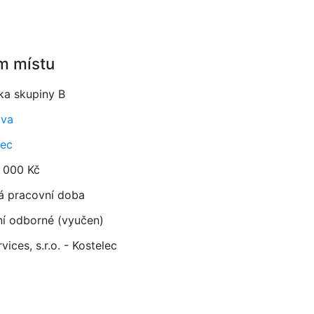
m místu
/ka skupiny B
ava
lec
 000 Kč
á pracovní doba
ní odborné (vyučen)
vices, s.r.o. - Kostelec