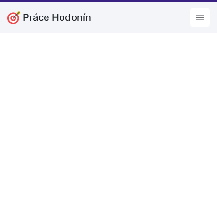
Práce Hodonín
Open