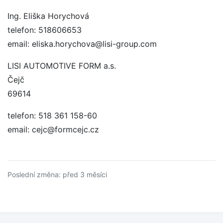
Ing. Eliška Horychová
telefon: 518606653
email: eliska.horychova@lisi-group.com
LISI AUTOMOTIVE FORM a.s.
Čejč
69614
telefon: 518 361 158-60
email: cejc@formcejc.cz
Poslední změna: před 3 měsíci