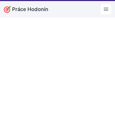
Práce Hodonín
Open