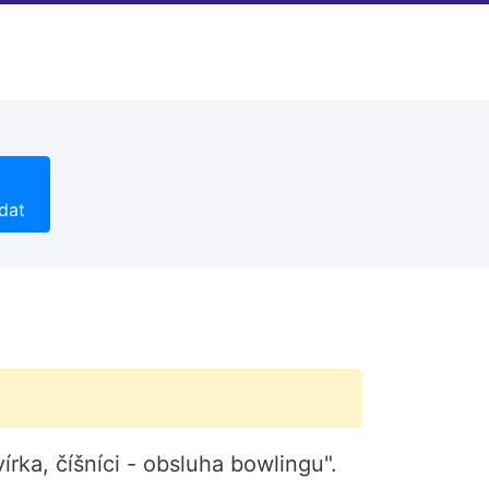
dat
írka, číšníci - obsluha bowlingu".