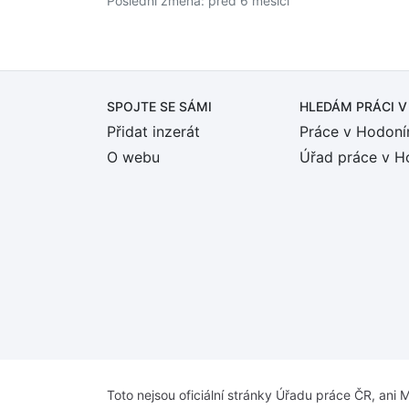
Poslední změna: před 6 měsíci
SPOJTE SE SÁMI
HLEDÁM PRÁCI
V
Přidat inzerát
Práce v Hodoní
O webu
Úřad práce v H
Toto nejsou oficiální stránky Úřadu práce ČR, ani M