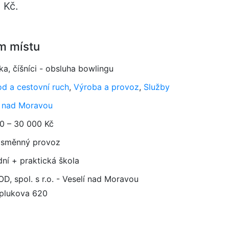
 Kč.
m místu
ka, číšníci - obsluha bowlingu
d a cestovní ruch
,
Výroba a provoz
,
Služby
í nad Moravou
0 – 30 000 Kč
směnný provoz
dní + praktická škola
D, spol. s r.o. - Veselí nad Moravou
plukova 620