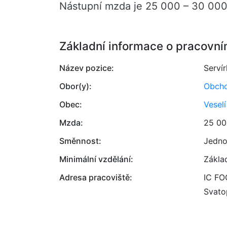
Nástupní mzda je 25 000 – 30 000
Základní informace o pracovní
Název pozice:
Servír
Obor(y):
Obcho
Obec:
Vesel
Mzda:
25 00
Směnnost:
Jedno
Minimální vzdělání:
Zákla
Adresa pracoviště:
IC FOO
Svato