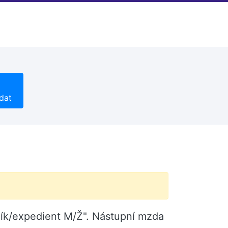
dat
ník/expedient M/Ž". Nástupní mzda