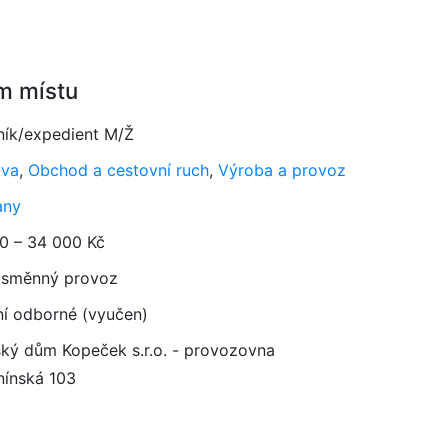
m místu
ník/expedient M/Ž
ava
,
Obchod a cestovní ruch
,
Výroba a provoz
any
0 – 34 000 Kč
směnný provoz
ní odborné (vyučen)
ský dům Kopeček s.r.o. - provozovna
ínská 103