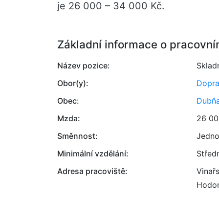
je 26 000 – 34 000 Kč.
Základní informace o pracovní
Název pozice:
Sklad
Obor(y):
Dopr
Obec:
Dubň
Mzda:
26 00
Směnnost:
Jedno
Minimální vzdělání:
Střed
Adresa pracoviště:
Vinař
Hodon