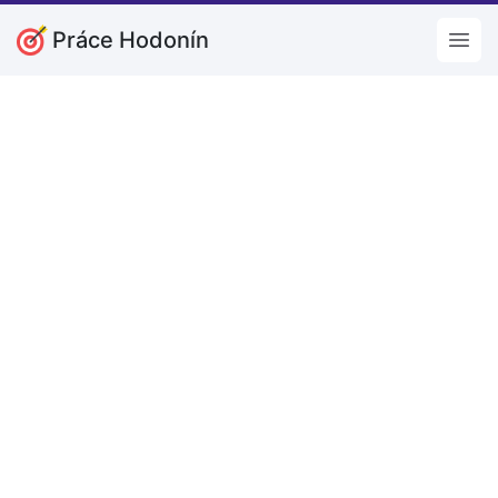
Práce Hodonín
Open