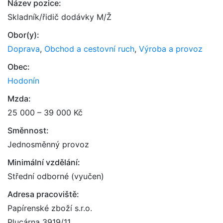
Název pozice:
Skladník/řidič dodávky M/Ž
Obor(y):
Doprava
,
Obchod a cestovní ruch
,
Výroba a provoz
Obec:
Hodonín
Mzda:
25 000 – 39 000 Kč
Směnnost:
Jednosměnný provoz
Minimální vzdělání:
Střední odborné (vyučen)
Adresa pracoviště:
Papírenské zboží s.r.o.
Plucárna 3919/11