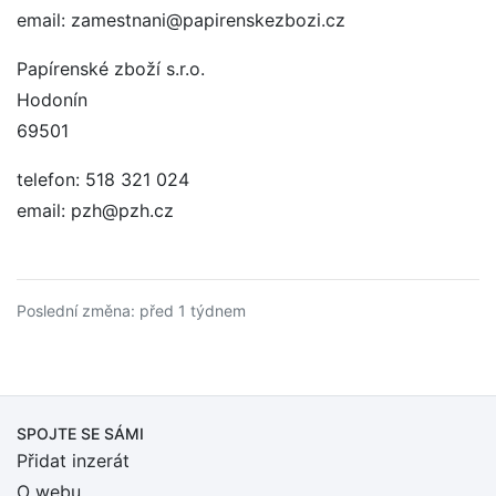
email: zamestnani@papirenskezbozi.cz
Papírenské zboží s.r.o.
Hodonín
69501
telefon: 518 321 024
email: pzh@pzh.cz
Poslední změna: před 1 týdnem
SPOJTE SE SÁMI
Přidat inzerát
O webu