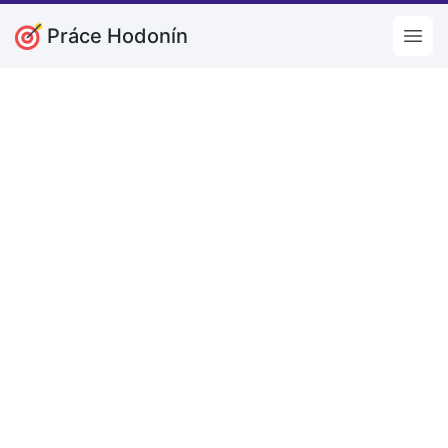
Práce Hodonín
Open