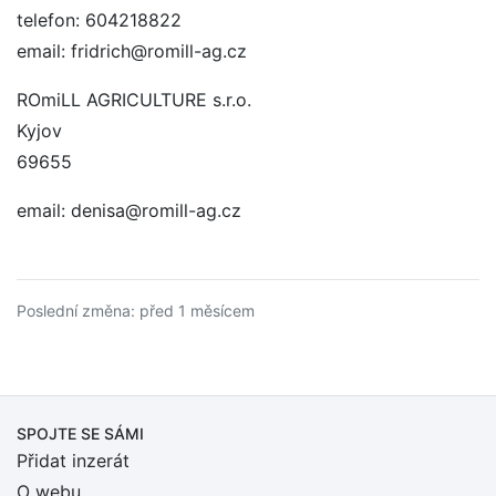
telefon: 604218822
email: fridrich@romill-ag.cz
ROmiLL AGRICULTURE s.r.o.
Kyjov
69655
email: denisa@romill-ag.cz
Poslední změna: před 1 měsícem
SPOJTE SE SÁMI
Přidat inzerát
O webu