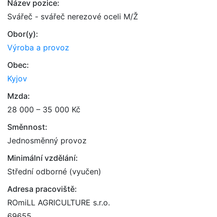
Název pozice:
Svářeč - svářeč nerezové oceli M/Ž
Obor(y):
Výroba a provoz
Obec:
Kyjov
Mzda:
28 000 – 35 000 Kč
Směnnost:
Jednosměnný provoz
Minimální vzdělání:
Střední odborné (vyučen)
Adresa pracoviště:
ROmiLL AGRICULTURE s.r.o.
69655