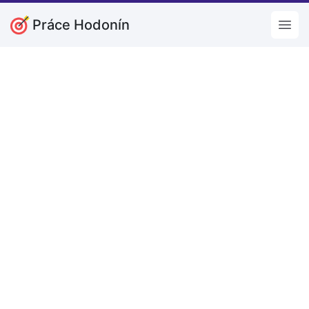
Práce Hodonín
Open