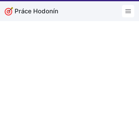
Práce Hodonín
Open