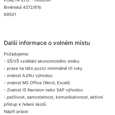
PURETA s.r.o. - Hodonín
Brněnská 4372/61b
69501
Další informace o volném místu
Požadujeme:
- SŠ/VŠ vzdělání ekonomického směru
- praxe na této pozici minimálně tři roky
- znalost AJ/NJ výhodou
- znalost MS Office (Word, Excell)
- Znalost IS Navision nebo SAP výhodou
- pečlivost, samostatnost, komunikativnost, aktivní
přístup k řešení úkolů.
Náplň práce: