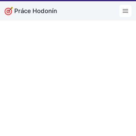
Práce Hodonín
Open