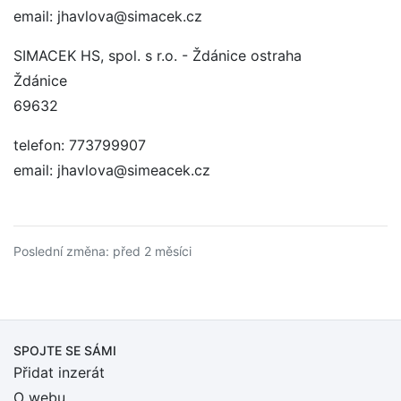
email: jhavlova@simacek.cz
SIMACEK HS, spol. s r.o. - Ždánice ostraha
Ždánice
69632
telefon: 773799907
email: jhavlova@simeacek.cz
Poslední změna: před 2 měsíci
SPOJTE SE SÁMI
Přidat inzerát
O webu