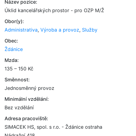
Název pozice:
Úklid kancelářských prostor - pro OZP M/Ž
Obor(y):
Administrativa
,
Výroba a provoz
,
Služby
Obec:
Ždánice
Mzda:
135 – 150 Kč
Směnnost:
Jednosměnný provoz
Minimální vzdělání:
Bez vzdělání
Adresa pracoviště:
SIMACEK HS, spol. s r.o. - Ždánice ostraha
Nádražní 418