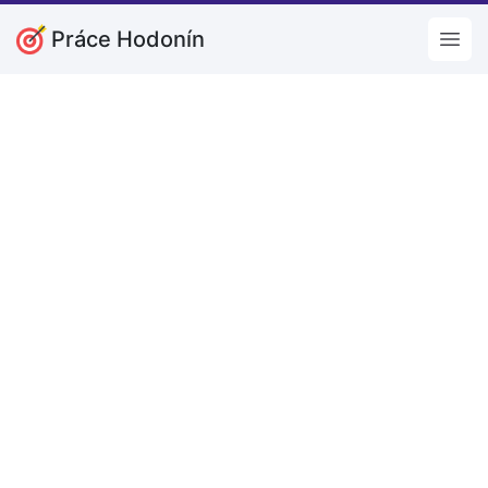
Práce Hodonín
Open