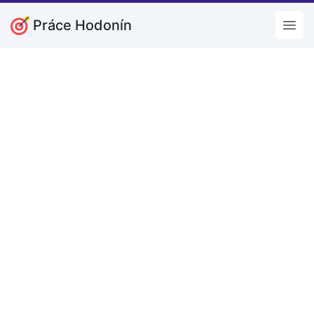
Práce Hodonín
Open