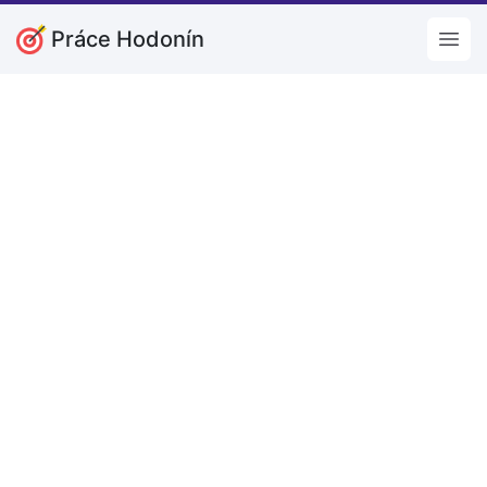
Práce Hodonín
Open