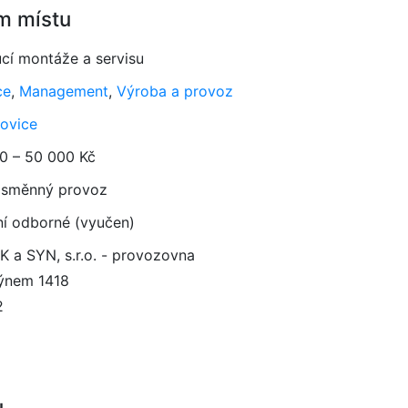
m místu
cí montáže a servisu
ce
,
Management
,
Výroba a provoz
kovice
0 – 50 000 Kč
směnný provoz
ní odborné (vyučen)
 a SYN, s.r.o. - provozovna
ýnem 1418
2
u