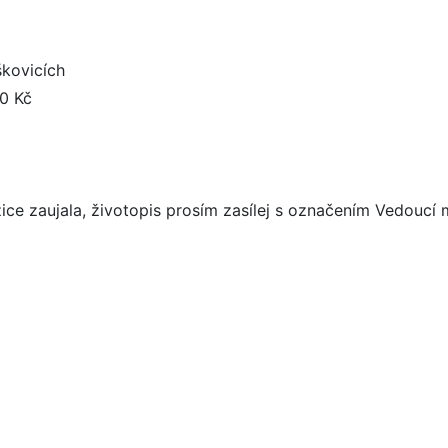
škovicích
0 Kč
ce zaujala, životopis prosím zasílej s označením Vedoucí m