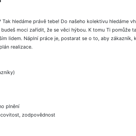
? Tak hledáme právě tebe! Do našeho kolektivu hledáme v
, budeš moci zařídit, že se věci hýbou. K tomu Ti pomůže ta
ším lidem. Náplní práce je, postarat se o to, aby zákazník, 
lán realizace.
azníky)
ho plnění
racovitost, zodpovědnost