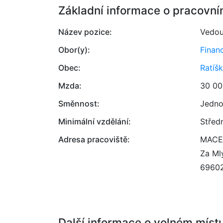
Základní informace o pracovní
Název pozice:
Vedou
Obor(y):
Finan
Obec:
Ratíš
Mzda:
30 00
Směnnost:
Jedno
Minimální vzdělání:
Střed
Adresa pracoviště:
MACEK
Za Ml
6960
Další informace o volném míst