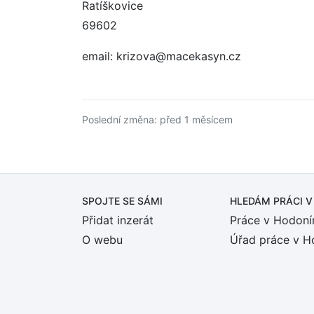
Ratíškovice
69602
email: krizova@macekasyn.cz
Poslední změna: před 1 měsícem
SPOJTE SE SÁMI
HLEDÁM PRÁCI
V
Přidat inzerát
Práce v Hodoní
O webu
Úřad práce v H