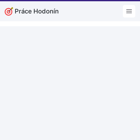
Práce Hodonín
Open