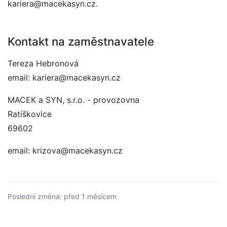
kariera@macekasyn.cz.
Kontakt na zaměstnavatele
Tereza Hebronová
email: kariera@macekasyn.cz
MACEK a SYN, s.r.o. - provozovna
Ratíškovice
69602
email: krizova@macekasyn.cz
Poslední změna: před 1 měsícem