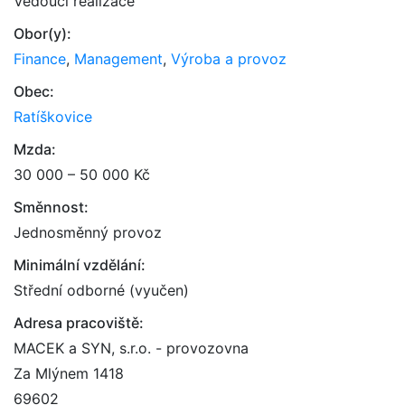
Vedoucí realizace
Obor(y):
Finance
,
Management
,
Výroba a provoz
Obec:
Ratíškovice
Mzda:
30 000 – 50 000 Kč
Směnnost:
Jednosměnný provoz
Minimální vzdělání:
Střední odborné (vyučen)
Adresa pracoviště:
MACEK a SYN, s.r.o. - provozovna
Za Mlýnem 1418
69602